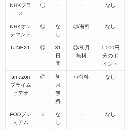
NHKプラ
◯
ー
ー
なし
ス
NHKオン
◎
な
◎/有料
なし
デマンド
し
U-NEXT
◎
31
◎/初月
1,000円
日
無料
分のポ
間
イント
amazon
◎
初
○/有料
なし
プライム
月
ビデオ
無
料
FODプレ
☓
な
ー
なし
ミアム
し