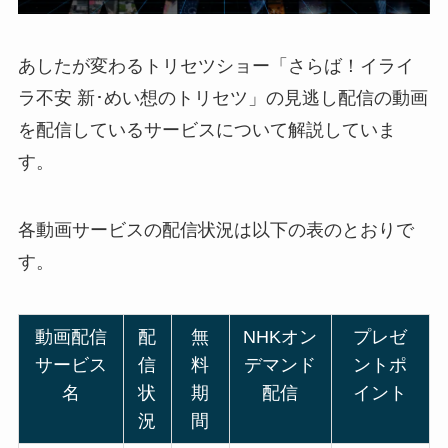
あしたが変わるトリセツショー「さらば！イライ
ラ不安 新･めい想のトリセツ」の見逃し配信の動画
を配信しているサービスについて解説していま
す。
各動画サービスの配信状況は以下の表のとおりで
す。
動画配信
配
無
NHKオン
プレゼ
サービス
信
料
デマンド
ントポ
名
状
期
配信
イント
況
間