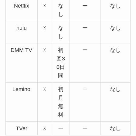
Netflix
☓
な
ー
なし
し
hulu
☓
な
ー
なし
し
DMM TV
☓
初
ー
なし
回3
0日
間
Lemino
☓
初
ー
なし
月
無
料
TVer
☓
ー
ー
なし