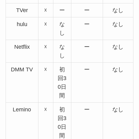
TVer
☓
ー
ー
なし
hulu
☓
な
ー
なし
し
Netflix
☓
な
ー
なし
し
DMM TV
☓
初
ー
なし
回3
0日
間
Lemino
☓
初
ー
なし
回3
0日
間