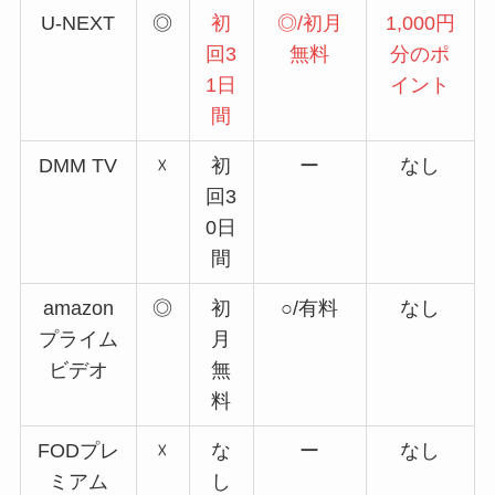
U-NEXT
◎
初
◎/初月
1,000円
回3
無料
分のポ
1日
イント
間
DMM TV
☓
初
ー
なし
回3
0日
間
amazon
◎
初
○/有料
なし
プライム
月
ビデオ
無
料
FODプレ
☓
な
ー
なし
ミアム
し