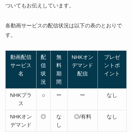
ついてもお伝えしています。
各動画サービスの配信状況は以下の表のとおりで
す。
動画配信
配
無
NHKオン
プレゼ
サービス
信
料
デマンド
ントポ
名
状
期
配信
イント
況
間
NHKプラ
○
ー
ー
なし
ス
NHKオン
◎
な
◎/有料
なし
デマンド
し