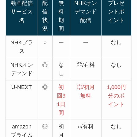
動画配信
配
無
NHKオン
プレゼ
サービス
信
料
デマンド
ントポ
名
状
期
配信
イント
況
間
NHKプラ
○
ー
ー
なし
ス
NHKオン
◎
な
◎/有料
なし
デマンド
し
U-NEXT
◎
初
◎/初月
1,000円
回3
無料
分のポ
1日
イント
間
amazon
◎
初
○/有料
なし
プライム
月