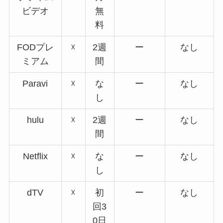
ビデオ
無
料
FODプレ
☓
2週
ー
なし
ミアム
間
Paravi
☓
な
ー
なし
し
hulu
☓
2週
ー
なし
間
Netflix
☓
な
ー
なし
し
dTV
☓
初
ー
なし
回3
0日