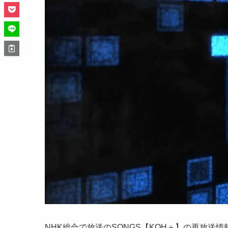
NHK総合で放送のSONGS【KOH＋】の再放送