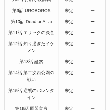
第9話 UROBOROS
未定
ー
第10話 Dead or Alive
未定
ー
第11話 エリックの決意
未定
ー
第12話 知り過ぎたイケ
未定
ー
メン
第13話 詮索
未定
ー
第14話 第二次西公園の
未定
ー
戦い
第15話 逆襲のバレンタ
未定
ー
イン
第16話 同盟宣言
未定
ー