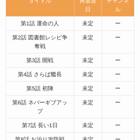
タイトル
再
放送
チャンネ
日
ル
第1話 運命の人
未定
ー
第2話 図書館レシピ争
未定
ー
奪戦
第3話 開戦
未定
ー
第4話 さらば艦長
未定
ー
第5話 初陣
未定
ー
第6話 ネバーギブアッ
未定
ー
プ
第7話 長い1日
未定
ー
第8話 お泊り攻防戦
未定
ー