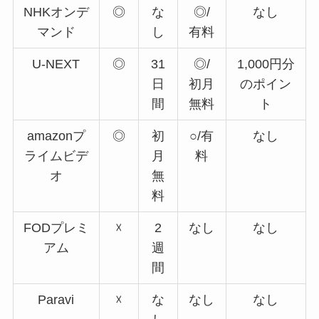
NHKオンデ
◎
な
◎/
なし
マンド
し
有料
U-NEXT
◎
31
◎/
1,000円分
日
初月
のポイン
間
無料
ト
amazonプ
◎
初
○/有
なし
ライムビデ
月
料
オ
無
料
FODプレミ
☓
2
なし
なし
アム
週
間
Paravi
☓
な
なし
なし