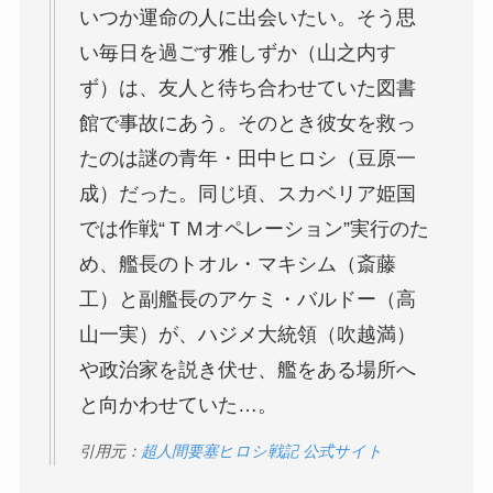
いつか運命の人に出会いたい。そう思
い毎日を過ごす雅しずか（山之内す
ず）は、友人と待ち合わせていた図書
館で事故にあう。そのとき彼女を救っ
たのは謎の青年・田中ヒロシ（豆原一
成）だった。同じ頃、スカベリア姫国
では作戦“ＴＭオペレーション”実行のた
め、艦長のトオル・マキシム（斎藤
工）と副艦長のアケミ・バルドー（高
山一実）が、ハジメ大統領（吹越満）
や政治家を説き伏せ、艦をある場所へ
と向かわせていた…。
引用元：
超人間要塞ヒロシ戦記 公式サイト