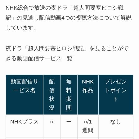
NHK総合で放送の夜ドラ「超人間要塞ヒロシ戦
記」の見逃し配信動画4つの視聴方法について解説
しています。
夜ドラ「超人間要塞ヒロシ戦記」を見ることがで
きる動画配信サービス一覧
動画配信サ
配
無
NHK
プレゼン
ービス名
信
料
作品
トポイン
状
期
ト
況
間
NHKプラス
○
ー
○/1
なし
週間