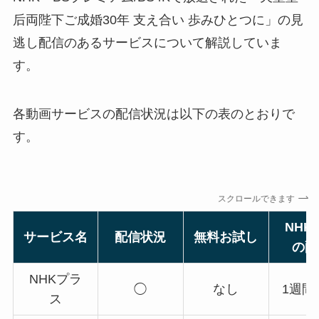
后両陛下ご成婚30年 支え合い 歩みひとつに」の見
逃し配信のあるサービスについて解説していま
す。
各動画サービスの配信状況は以下の表のとおりで
す。
スクロールできます
NHK
サービス名
配信状況
無料お試し
の配
NHKプラ
◯
なし
1週間
ス