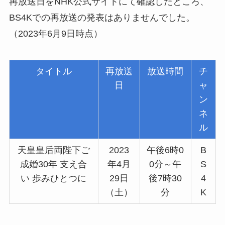
再放送日をNHK公式サイトにて確認したところ、
BS4Kでの再放送の発表はありませんでした。
（2023年6月9日時点）
タイトル
再放送
放送時間
チ
日
ャ
ン
ネ
ル
天皇皇后両陛下ご
2023
午後6時0
B
成婚30年 支え合
年4月
0分～午
S
い 歩みひとつに
29日
後7時30
4
（土）
分
K