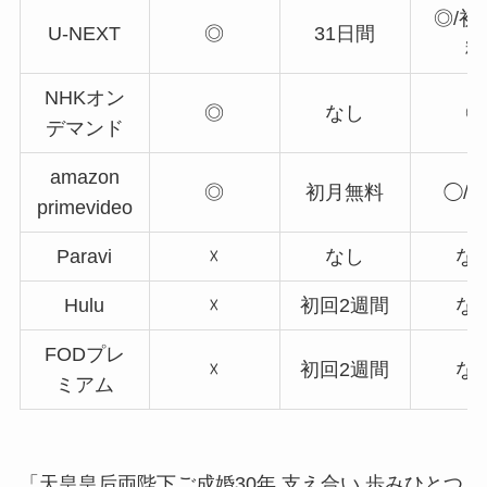
◎/初
U-NEXT
◎
31日間
料
NHKオン
◎
なし
◎
デマンド
amazon
◎
初月無料
◯/
primevideo
Paravi
☓
なし
な
Hulu
☓
初回2週間
な
FODプレ
☓
初回2週間
な
ミアム
「天皇皇后両陛下ご成婚30年 支え合い 歩みひとつ