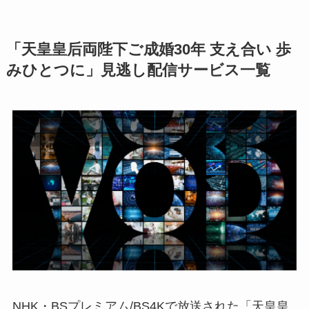
「天皇皇后両陛下ご成婚30年 支え合い 歩
みひとつに」見逃し配信サービス一覧
NHK・BSプレミアム/BS4Kで放送された「天皇皇