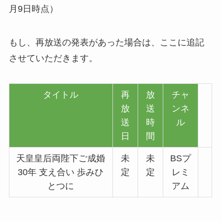
月9日時点）
もし、再放送の発表があった場合は、ここに追記
させていただきます。
タイトル
再
放
チャ
放
送
ンネ
送
時
ル
日
間
天皇皇后両陛下ご成婚
未
未
BSプ
30年 支え合い 歩みひ
定
定
レミ
とつに
アム