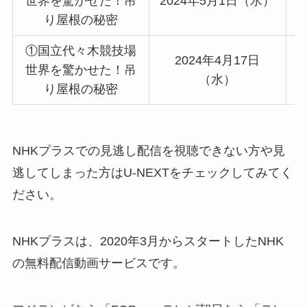
世界を驚かせた！吊
2024年5月1日（水）
2
り屋根の秘密
①国立代々木競技場
2024年4月17日
世界を驚かせた！吊
（水）
り屋根の秘密
NHKプラスでの見逃し配信を視聴できない方や見
逃してしまった方はU-NEXTをチェックしてみてく
ださい。
NHKプラスは、2020年3月からスタートしたNHK
の無料配信動画サービスです。