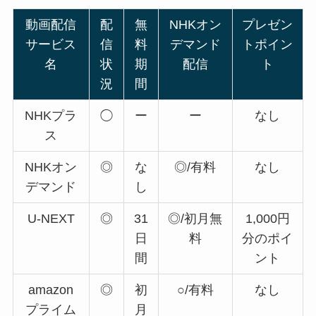
動画配信
配
無
NHKオン
プレゼン
サービス
信
料
デマンド
トポイン
名
状
期
配信
ト
況
間
NHKプラ
◯
ー
ー
なし
ス
NHKオン
◎
な
◎/有料
なし
デマンド
し
U-NEXT
◎
31
◎/初月無
1,000円
日
料
分のポイ
間
ント
amazon
◎
初
○/有料
なし
プライム
月