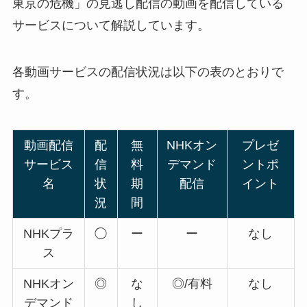
東京の危機」の見逃し配信の動画を配信している
サービスについて解説しています。
各動画サービスの配信状況は以下の表のとおりで
す。
動画配信
配
無
NHKオン
プレゼ
サービス
信
料
デマンド
ントポ
名
状
期
配信
イント
況
間
NHKプラ
◯
ー
ー
なし
ス
NHKオン
◎
な
◎/有料
なし
デマンド
し