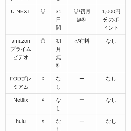
U-NEXT
◎
31
◎/初月
1,000円
日
無料
分のポ
間
イント
amazon
◎
初
○/有料
なし
プライム
月
ビデオ
無
料
FODプレ
☓
な
ー
なし
ミアム
し
Netflix
☓
な
ー
なし
し
hulu
☓
な
ー
なし
し