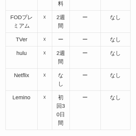
料
FODプレ
☓
2週
ー
なし
ミアム
間
TVer
☓
ー
ー
なし
hulu
☓
2週
ー
なし
間
Netflix
☓
な
ー
なし
し
Lemino
☓
初
ー
なし
回3
0日
間