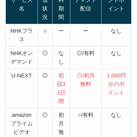
名
状
期
配信
イント
況
間
NHKプラ
○
ー
ー
なし
ス
NHKオン
◎
な
◎/有料
なし
デマンド
し
U-NEXT
◎
初
◎/初月
1,000円
回3
無料
分のポ
1日
イント
間
amazon
◎
初
○/有料
なし
プライム
月
ビデオ
無