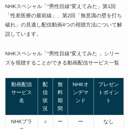
NHKスペシャル「“男性目線”変えてみた」第1回
「性差医療の最前線」、第2回「無意識の壁を打ち
破れ」の見逃し配信動画4つの視聴方法について解
説しています。
NHKスペシャル「“男性目線”変えてみた 」シリー
ズを視聴することができる動画配信サービス一覧
動画配信
配
無
NHKオ
プレゼン
サービス
信
料
ンデマ
トポイン
名
状
期
ンド
ト
況
間
NHKプラ
○
ー
ー
なし