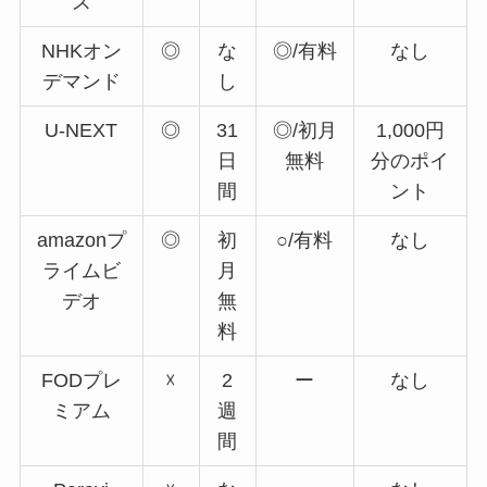
ス
NHKオン
◎
な
◎/有料
なし
デマンド
し
U-NEXT
◎
31
◎/初月
1,000円
日
無料
分のポイ
間
ント
amazonプ
◎
初
○/有料
なし
ライムビ
月
デオ
無
料
FODプレ
☓
2
ー
なし
ミアム
週
間