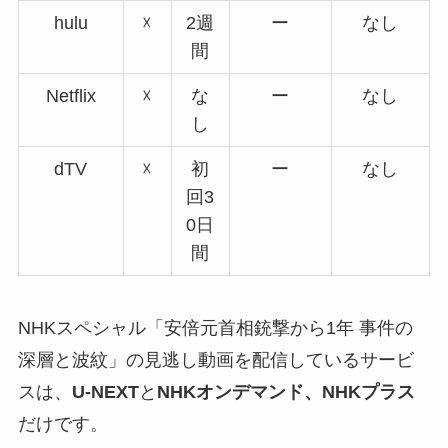
hulu
☓
2週
ー
なし
間
Netflix
☓
な
ー
なし
し
dTV
☓
初
ー
なし
回3
0日
間
NHKスペシャル「安倍元首相銃撃から1年 事件の
深層と波紋」の見逃し動画を配信しているサービ
スは、
U-NEXT
と
NHKオンデマンド、NHKプラス
だけです。