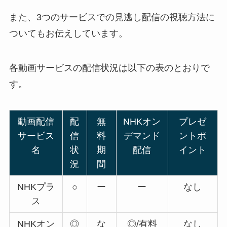
また、3つのサービスでの見逃し配信の視聴方法に
ついてもお伝えしています。
各動画サービスの配信状況は以下の表のとおりで
す。
動画配信
配
無
NHKオン
プレゼ
サービス
信
料
デマンド
ントポ
名
状
期
配信
イント
況
間
NHKプラ
○
ー
ー
なし
ス
NHKオン
◎
な
◎/有料
なし