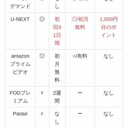
デマンド
し
U-NEXT
◎
初
◎/初月
1,000円
回3
無料
分のポ
1日
イント
間
amazon
◎
初
○/有料
なし
プライム
月
ビデオ
無
料
FODプレ
☓
2週
ー
なし
ミアム
間
Paravi
☓
な
ー
なし
し