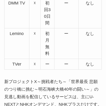
DMM TV
☓
初
ー
なし
回3
0日
間
Lemino
☓
初
ー
なし
月
無
料
TVer
☓
ー
ー
なし
新プロジェクトX～挑戦者たち～「世界最長 悲願
のつり橋に挑む～明石海峡大橋40年の闘い～」の
見逃し動画を配信しているサービスは、主にU-
NEXTとNHKオンデマンド、NHKプラスだけです。