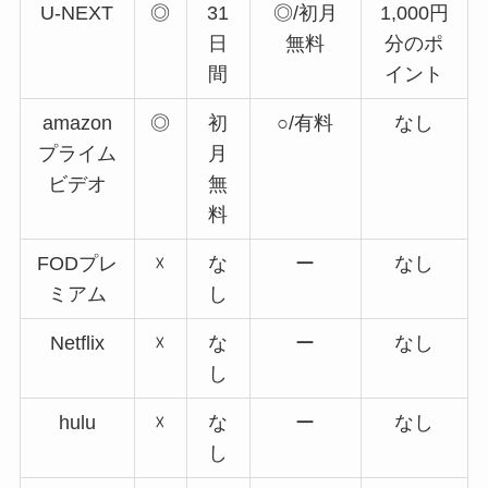
U-NEXT
◎
31
◎/初月
1,000円
日
無料
分のポ
間
イント
amazon
◎
初
○/有料
なし
プライム
月
ビデオ
無
料
FODプレ
☓
な
ー
なし
ミアム
し
Netflix
☓
な
ー
なし
し
hulu
☓
な
ー
なし
し