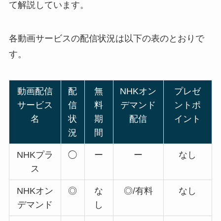
て解説しています。
各動画サービスの配信状況は以下の表のとおりで
す。
動画配信
配
無
NHKオン
プレゼ
サービス
信
料
デマンド
ントポ
名
状
期
配信
イント
況
間
NHKプラ
◯
ー
ー
なし
ス
NHKオン
◎
な
◎/有料
なし
デマンド
し